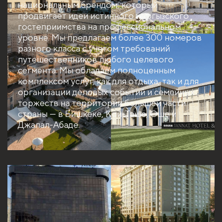
национальным брендом, который
продвигает идеи истинного кыргызского
гостеприимства на профессиональном
уровне. Мы предлагаем более 300 номеров
разного класса с учетом требований
путешественников любого целевого
сегмента. Мы обладаем полноценным
комплексом услуг, как для отдыха, так и для
организации деловых событий и семейных
торжеств на территории большей части
страны — в Бишкеке, Кой-Таше, Оше и
Джалал-Абаде.