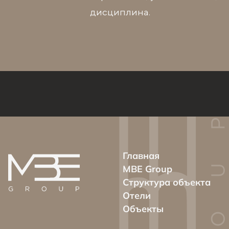
дисциплина.
Главная
MBE Group
Структура объекта
Отели
Объекты