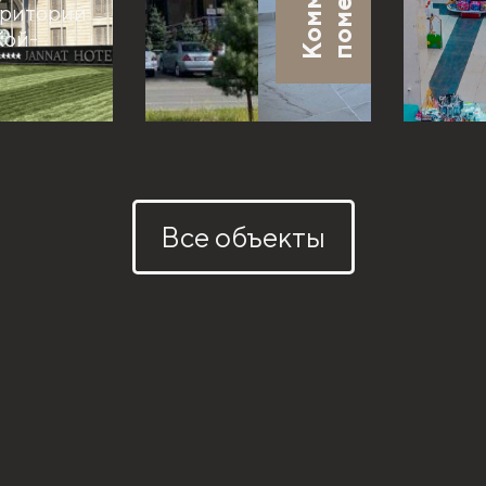
рритории
Кой-
Все объекты