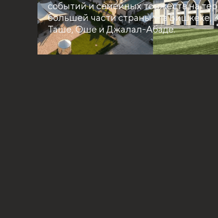
событий и семейных торжеств на те
большей части страны — в Бишкеке, 
Таше, Оше и Джалал-Абаде.