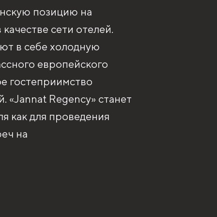
анскую позицию на
 качестве сети отелей.
ют в себе холодную
ассного европейского
ое гостеприимство
. «Jannat Regency» станет
я как для проведения
еч на