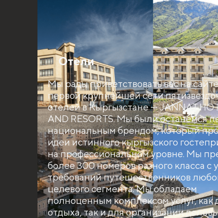
Отели
Мы рады приветствовать вас на сайт
первой крупнейшей сети пятизвездо
отелей в Кыргызстане — JANNAT HO
AND RESORTS. Мы были останемся п
национальным брендом, который про
идеи истинного кыргызского гостеп
на профессиональном уровне. Мы пр
более 300 номеров разного класса с 
требований путешественников любо
целевого сегмента. Мы обладаем
полноценным комплексом услуг, как 
отдыха, так и для организации делов