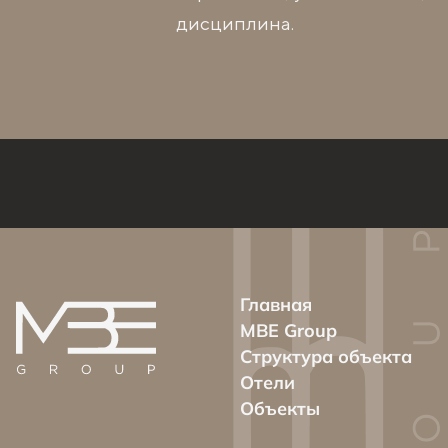
дисциплина.
Главная
MBE Group
Структура объекта
Отели
Объекты