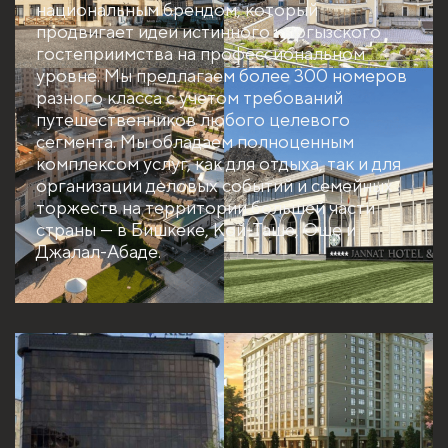
национальным брендом, который
продвигает идеи истинного кыргызского
гостеприимства на профессиональном
уровне. Мы предлагаем более 300 номеров
разного класса с учетом требований
путешественников любого целевого
сегмента. Мы обладаем полноценным
комплексом услуг, как для отдыха, так и для
организации деловых событий и семейных
торжеств на территории большей части
страны — в Бишкеке, Кой-Таше, Оше и
Джалал-Абаде.