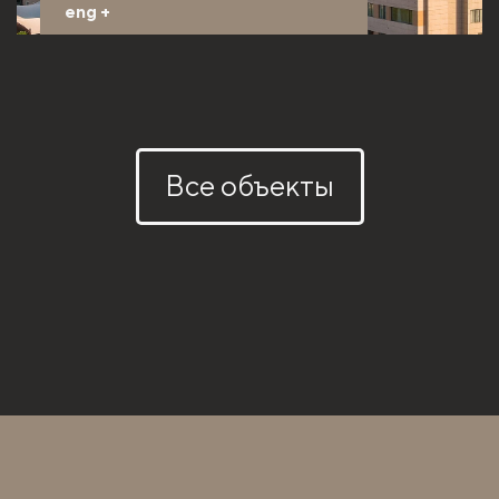
eng
+
Все объекты