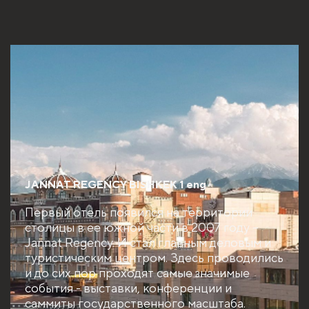
JANNAT REGENCY BISHKEK 1 eng
Первый отель появился на территории
столицы в ее южной части в 2007 году –
Jannat Regency. И стал главным деловым и
туристическим центром. Здесь проводились
и до сих пор проходят самые значимые
события - выставки, конференции и
саммиты государственного масштаба.