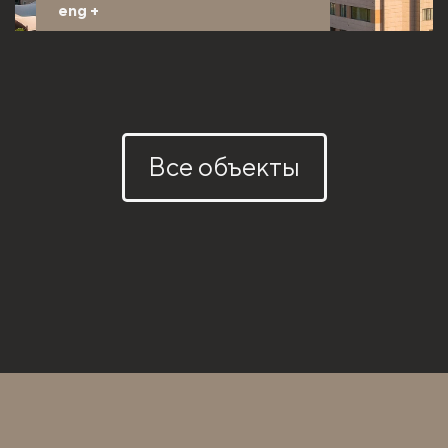
eng
+
Все объекты