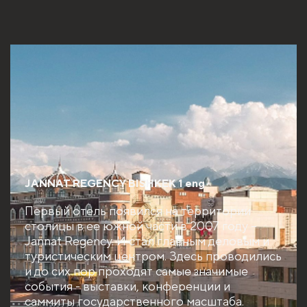
JANNAT REGENCY BISHKEK 1 eng
Первый отель появился на территории
столицы в ее южной части в 2007 году –
Jannat Regency. И стал главным деловым и
туристическим центром. Здесь проводились
и до сих пор проходят самые значимые
события - выставки, конференции и
саммиты государственного масштаба.