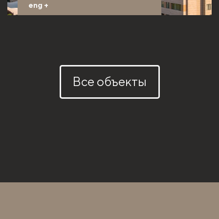
eng
+
Все объекты