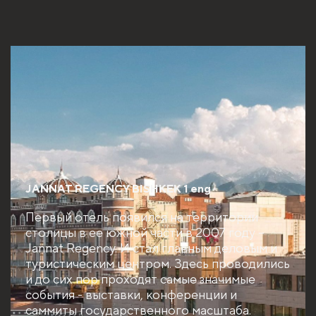
JANNAT REGENCY BISHKEK 1 eng
Первый отель появился на территории
столицы в ее южной части в 2007 году –
Jannat Regency. И стал главным деловым и
туристическим центром. Здесь проводились
и до сих пор проходят самые значимые
события - выставки, конференции и
саммиты государственного масштаба.