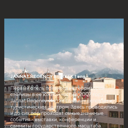
JANNAT REGENCY BISHKEK 1 eng
Первый отель появился на территории
столицы в ее южной части в 2007 году –
Jannat Regency. И стал главным деловым и
туристическим центром. Здесь проводились
и до сих пор проходят самые значимые
события - выставки, конференции и
саммиты государственного масштаба.