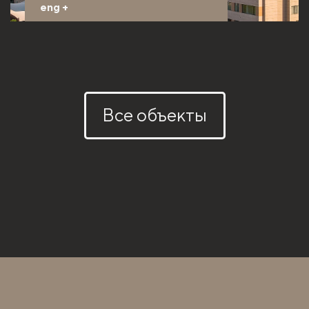
eng
+
Все объекты